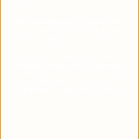
Lieber Leser,
Suchen Sie in diesen unruhigen Zeiten nach einem
Symbol des Glaubens, das Ihnen dabei helfen kann,
eine tiefere Verbindung zu Pater Pio aufzubauen?
Viele haben diese Erfahrung gemacht: Je mehr sie
sich von Pater Pio inspirieren ließen, desto ruhiger
wurden die Stürme in ihrem Leben. Das Vertrauen in
die himmlische Hilfe wächst, und die Gewissheit, dass
Gott uns NIEMALS verlässt, komme was wolle, wird
immer stärker.