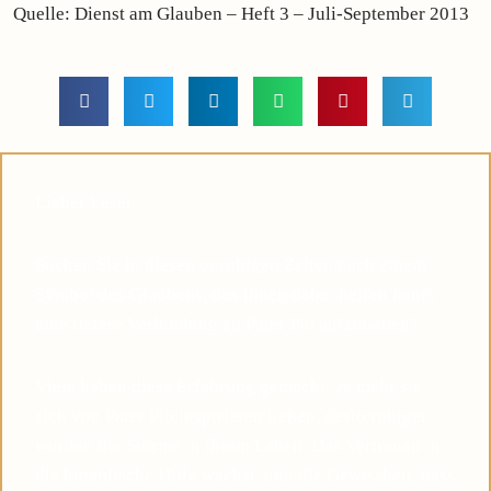
Quelle: Dienst am Glauben – Heft 3 – Juli-September 2013
Lieber Leser,
Suchen Sie in diesen unruhigen Zeiten nach einem
Symbol des Glaubens, das Ihnen dabei helfen kann,
eine tiefere Verbindung zu Pater Pio aufzubauen?
Viele haben diese Erfahrung gemacht: Je mehr sie
sich von Pater Pio inspirieren ließen, desto ruhiger
wurden die Stürme in ihrem Leben. Das Vertrauen in
die himmlische Hilfe wächst, und die Gewissheit, dass