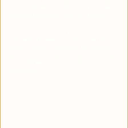
Suchen Sie in diesen unruhigen Zeiten nach einem
Symbol des Glaubens, das Ihnen dabei helfen kann,
eine tiefere Verbindung zu Pater Pio aufzubauen?
Viele haben diese Erfahrung gemacht: Je mehr sie
sich von Pater Pio inspirieren ließen, desto ruhiger
wurden die Stürme in ihrem Leben. Das Vertrauen in
die himmlische Hilfe wächst, und die Gewissheit, dass
Gott uns NIEMALS verlässt, komme was wolle, wird
immer stärker.