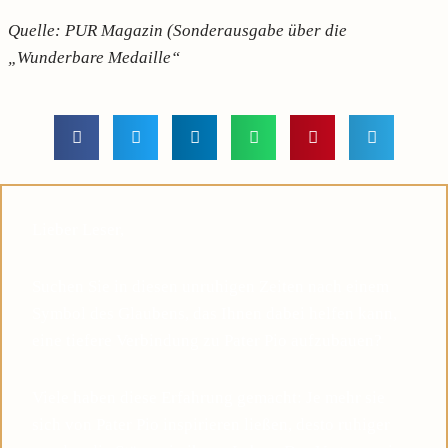
Quelle: PUR Magazin (Sonderausgabe über die
„Wunderbare Medaille“
Lieber Leser,
Suchen Sie in diesen unruhigen Zeiten nach einem
Symbol des Glaubens, das Ihnen dabei helfen kann,
eine tiefere Verbindung zu Pater Pio aufzubauen?
Viele haben diese Erfahrung gemacht: Je mehr sie
sich von Pater Pio inspirieren ließen, desto ruhiger