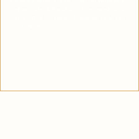
wurden die Stürme in ihrem Leben. Das Vertrauen in
die himmlische Hilfe wächst, und die Gewissheit, dass
Gott uns NIEMALS verlässt, komme was wolle, wird
immer stärker.