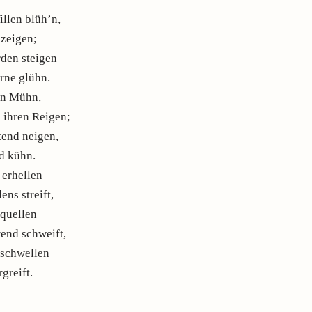
llen blüh’n,
zeigen;
den steigen
rne glühn.
rn Mühn,
 ihren Reigen;
tend neigen,
d kühn.
 erhellen
ns streift,
rquellen
rend schweift,
 schwellen
greift.