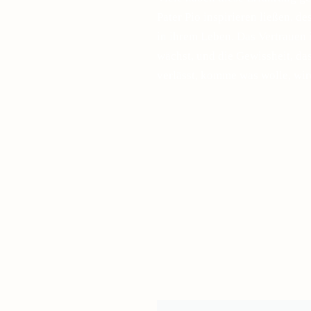
Pater Pio inspirieren ließen, d
in ihrem Leben. Das Vertrauen 
wächst, und die Gewissheit, d
verlässt, komme was wolle, wir