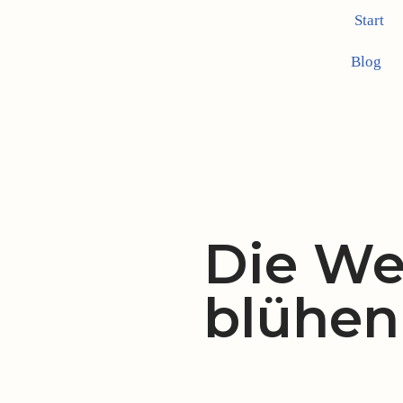
Start
Zum
Blog
Inhalt
springen
Die We
blühen