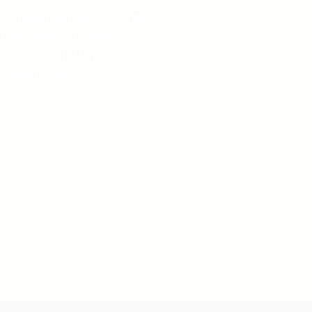
esto ruhiger wurden die Stürme
in die himmlische Hilfe
ass Gott uns NIEMALS
d immer stärker.