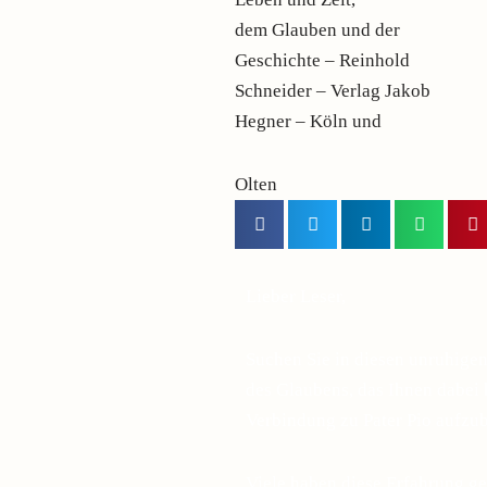
dem Glauben und der
Geschichte – Reinhold
Schneider – Verlag Jakob
Hegner – Köln und
Olten
Lieber Leser,
Suchen Sie in diesen unruhige
des Glaubens, das Ihnen dabei h
Verbindung zu Pater Pio aufzu
Viele haben diese Erfahrung ge