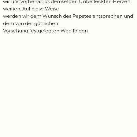
wir uns vorbehaltlos demselben Unbefleckten Herzen
weihen. Auf diese Weise
werden wir dem Wunsch des Papstes entsprechen und
dem von der göttlichen
Vorsehung festgelegten Weg folgen.
Lieber Leser,
Suchen Sie in diesen unruhigen Zeiten nach einem
Symbol des Glaubens, das Ihnen dabei helfen kann,
eine tiefere Verbindung zu Pater Pio aufzubauen?
Viele haben diese Erfahrung gemacht: Je mehr sie
sich von Pater Pio inspirieren ließen, desto ruhiger
wurden die Stürme in ihrem Leben. Das Vertrauen in
die himmlische Hilfe wächst, und die Gewissheit, dass
Gott uns NIEMALS verlässt, komme was wolle, wird