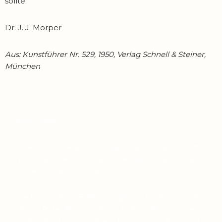
sollte.
Dr. J. J. Morper
Aus: Kunstführer Nr. 529, 1950, Verlag Schnell & Steiner,
München
Lieber Leser,
Suchen Sie in diesen unruhigen Zeiten nach einem
Symbol des Glaubens, das Ihnen dabei helfen kann,
eine tiefere Verbindung zu Pater Pio aufzubauen?
Viele haben diese Erfahrung gemacht: Je mehr sie
sich von Pater Pio inspirieren ließen, desto ruhiger
wurden die Stürme in ihrem Leben. Das Vertrauen in