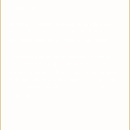
Lieber Leser,
Suchen Sie in diesen unruhigen Zeiten nach einem
Symbol des Glaubens, das Ihnen dabei helfen kann,
eine tiefere Verbindung zu Pater Pio aufzubauen?
Viele haben diese Erfahrung gemacht: Je mehr sie
sich von Pater Pio inspirieren ließen, desto ruhiger
wurden die Stürme in ihrem Leben. Das Vertrauen in
die himmlische Hilfe wächst, und die Gewissheit, dass
Gott uns NIEMALS verlässt, komme was wolle, wird
immer stärker.