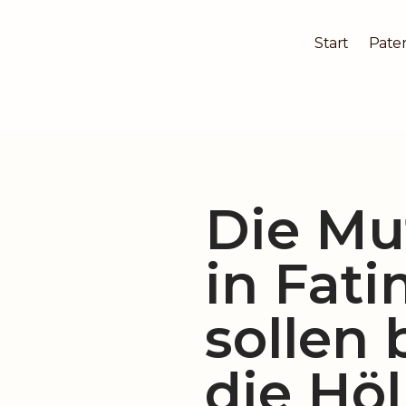
Start
Pater
Zum
Inhalt
springen
Die Mu
in Fati
sollen
die Höl