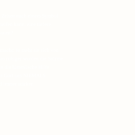
n Zeiten nach einem Symbol
elfen kann, eine tiefere
bauen?
macht: Je mehr sie sich von
esto ruhiger wurden die Stürme
in die himmlische Hilfe
ass Gott uns NIEMALS
d immer stärker.