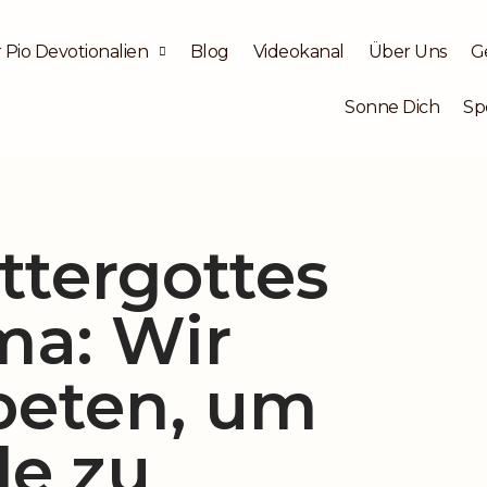
 Pio Devotionalien
Blog
Videokanal
Über Uns
G
Sonne Dich
Sp
ttergottes
ma: Wir
 beten, um
le zu