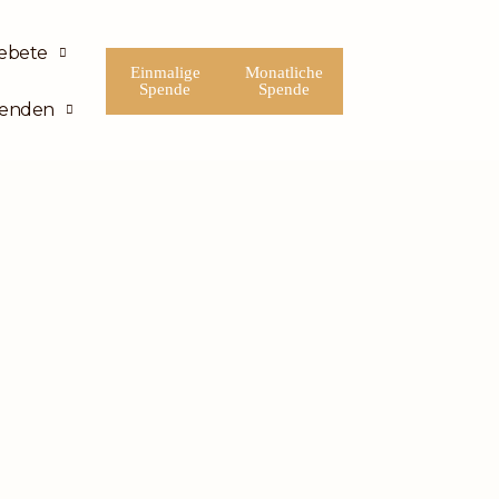
ebete
Einmalige
Monatliche
Spende
Spende
enden