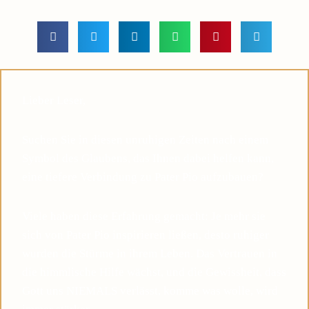
Lieber Leser,
Suchen Sie in diesen unruhigen Zeiten nach einem
Symbol des Glaubens, das Ihnen dabei helfen kann,
eine tiefere Verbindung zu Pater Pio aufzubauen?
Viele haben diese Erfahrung gemacht: Je mehr sie
sich von Pater Pio inspirieren ließen, desto ruhiger
wurden die Stürme in ihrem Leben. Das Vertrauen in
die himmlische Hilfe wächst, und die Gewissheit, dass
Gott uns NIEMALS verlässt, komme was wolle, wird