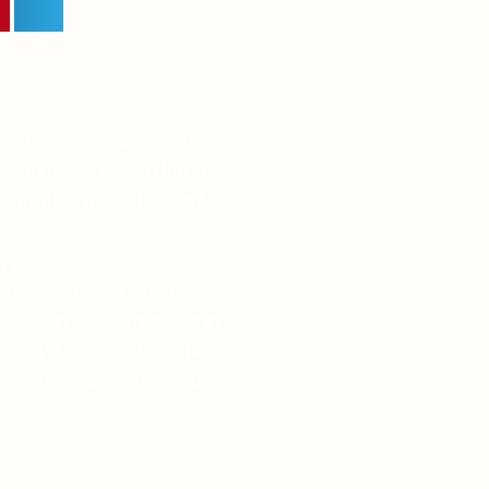
higen Zeiten nach einem
hnen dabei helfen kann,
 Pater Pio aufzubauen?
g gemacht: Je mehr sie
en ließen, desto ruhiger
 Leben. Das Vertrauen in
 und die Gewissheit, dass
 komme was wolle, wird