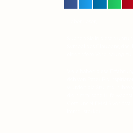
Lieber Leser,
Suchen Sie in diesen unru
Symbol des Glaubens, das I
eine tiefere Verbindung zu
Viele haben diese Erfahrun
sich von Pater Pio inspirier
wurden die Stürme in ihrem
die himmlische Hilfe wächst,
Gott uns NIEMALS verlässt,
immer stärker.