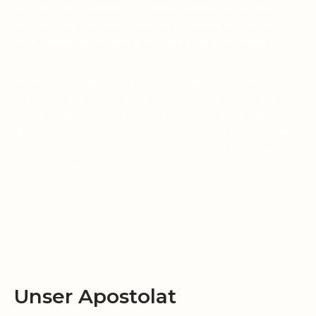
Suchen Sie in diesen unruhigen Zeiten nach einem
Symbol des Glaubens, das Ihnen dabei helfen kann,
eine tiefere Verbindung zu Pater Pio aufzubauen?
Viele haben diese Erfahrung gemacht: Je mehr sie
sich von Pater Pio inspirieren ließen, desto ruhiger
wurden die Stürme in ihrem Leben. Das Vertrauen in
die himmlische Hilfe wächst, und die Gewissheit, dass
Gott uns NIEMALS verlässt, komme was wolle, wird
immer stärker.
Unser Apostolat