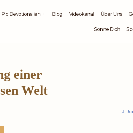
 Pio Devotionalien
Blog
Videokanal
Über Uns
G
Sonne Dich
Sp
ng einer
osen Welt
Ju