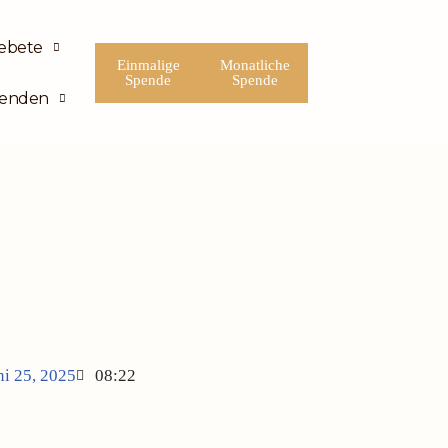
ebete
Einmalige
Monatliche
Spende
Spende
enden
ni 25, 2025
08:22