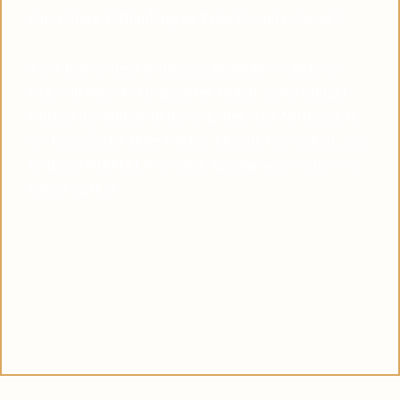
eine tiefere Verbindung zu Pater Pio aufzubauen?
Viele haben diese Erfahrung gemacht: Je mehr sie
sich von Pater Pio inspirieren ließen, desto ruhiger
wurden die Stürme in ihrem Leben. Das Vertrauen in
die himmlische Hilfe wächst, und die Gewissheit, dass
Gott uns NIEMALS verlässt, komme was wolle, wird
immer stärker.