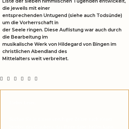
Liste der sieben himmlischen Tugenden entwickelt,
die jeweils mit einer
entsprechenden Untugend (siehe auch Todsünde)
um die Vorherrschaft in
der Seele ringen. Diese Auflistung war auch durch
die Bearbeitung im
musikalische Werk von Hildegard von Bingen im
christlichen Abendland des
Mittelalters weit verbreitet.
Lieber Leser,
Suchen Sie in diesen unruhigen Zeiten nach einem
Symbol des Glaubens, das Ihnen dabei helfen kann,