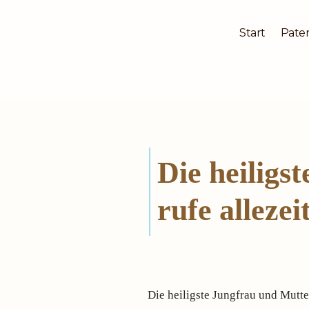
Start
Pater
Zum
Inhalt
springen
Die heiligs
rufe allezei
Die heiligste Jungfrau und Mutte