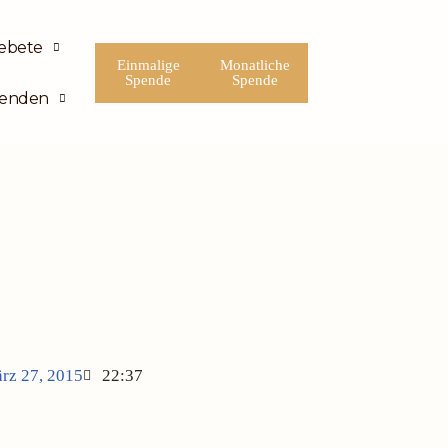
ebete
Einmalige
Monatliche
Spende
Spende
enden
rz 27, 2015
22:37