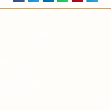
gen Zeiten nach einem Symbol
 helfen kann, eine tiefere
zubauen?
gemacht: Je mehr sie sich von
desto ruhiger wurden die
ertrauen in die himmlische
sheit, dass Gott uns NIEMALS
ird immer stärker.