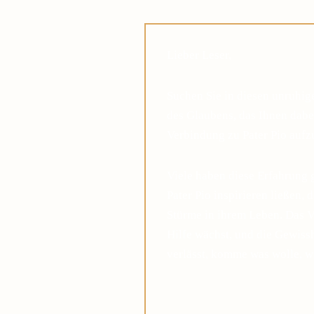
Lieber Leser,
Suchen Sie in diesen unruhi
des Glaubens, das Ihnen dabei
Verbindung zu Pater Pio auf
Viele haben diese Erfahrung 
Pater Pio inspirieren ließen, 
Stürme in ihrem Leben. Das V
Hilfe wächst, und die Gewis
verlässt, komme was wolle, w