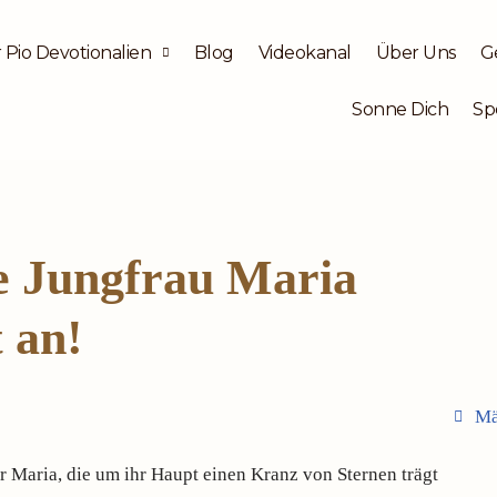
 Pio Devotionalien
Blog
Videokanal
Über Uns
G
Sonne Dich
Sp
te Jungfrau Maria
t an!
Mä
r Maria, die um ihr Haupt einen Kranz von Sternen trägt