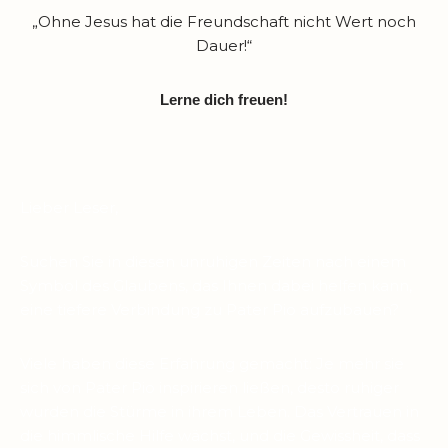
„Ohne Jesus hat die Freundschaft nicht Wert noch
Dauer!“
Lerne dich freuen!
Lieber Leser,
Suchen Sie in diesen unruhigen Zeiten nach einem
Symbol des Glaubens, das Ihnen dabei helfen kann,
eine tiefere Verbindung zu Pater Pio aufzubauen?
Viele haben diese Erfahrung gemacht: Je mehr sie
sich von Pater Pio inspirieren ließen, desto ruhiger
wurden die Stürme in ihrem Leben. Das Vertrauen in
die himmlische Hilfe wächst, und die Gewissheit, dass