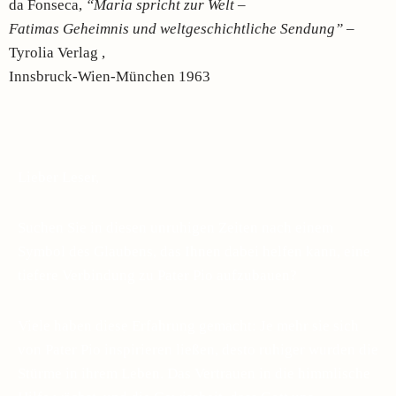
da Fonseca,
“Maria spricht zur Welt –
Fatimas Geheimnis und weltgeschichtliche Sendung”
–
Tyrolia Verlag ,
Innsbruck-Wien-München 1963
Lieber Leser,
Suchen Sie in diesen unruhigen Zeiten nach einem
Symbol des Glaubens, das Ihnen dabei helfen kann, eine
tiefere Verbindung zu Pater Pio aufzubauen?
Viele haben diese Erfahrung gemacht: Je mehr sie sich
von Pater Pio inspirieren ließen, desto ruhiger wurden die
Stürme in ihrem Leben. Das Vertrauen in die himmlische