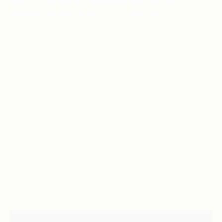
Hilfe wächst, und die Gewissheit, dass Gott uns
NIEMALS verlässt, komme was wolle, wird immer
stärker.