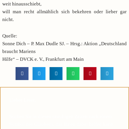
weit hinausschiebt,
will man recht allmählich sich bekehren oder lieber gar
nicht.
Quelle:
Sonne Dich – P. Max Dudle SJ. – Hrsg.: Aktion „Deutschland
braucht Mariens
Hilfe“ – DVCK e. V., Frankfurt am Main
Lieber Leser,
Suchen Sie in diesen unruhigen Zeiten nach einem
Symbol des Glaubens, das Ihnen dabei helfen kann,