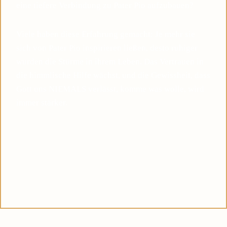
eine tiefere Verbindung zu Pater Pio aufzubauen?
Viele haben diese Erfahrung gemacht: Je mehr sie
sich von Pater Pio inspirieren ließen, desto ruhiger
wurden die Stürme in ihrem Leben. Das Vertrauen in
die himmlische Hilfe wächst, und die Gewissheit, dass
Gott uns NIEMALS verlässt, komme was wolle, wird
immer stärker.