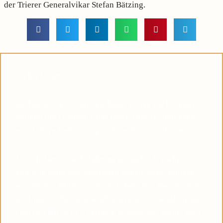
der Trierer Generalvikar Stefan Bätzing.
Lieber Leser,
Suchen Sie in diesen unruhigen Zeiten nach einem
Symbol des Glaubens, das Ihnen dabei helfen kann,
eine tiefere Verbindung zu Pater Pio aufzubauen?
Viele haben diese Erfahrung gemacht: Je mehr sie
sich von Pater Pio inspirieren ließen, desto ruhiger
wurden die Stürme in ihrem Leben. Das Vertrauen in
die himmlische Hilfe wächst, und die Gewissheit, dass
Gott uns NIEMALS verlässt, komme was wolle, wird