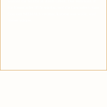
wurden die Stürme in ihrem Leben. Das Vertrauen in
die himmlische Hilfe wächst, und die Gewissheit, dass
Gott uns NIEMALS verlässt, komme was wolle, wird
immer stärker.