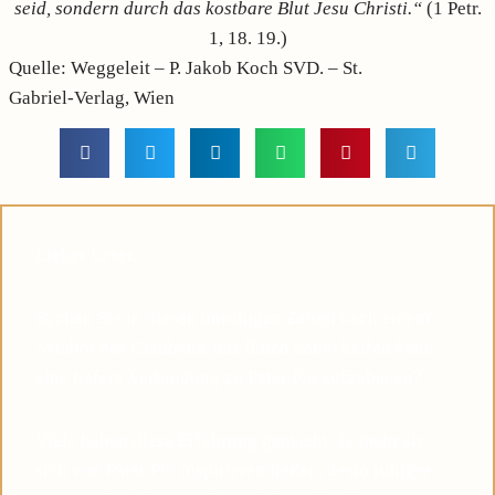
seid, sondern durch das kostbare Blut Jesu Christi.“
(1 Petr.
1, 18. 19.)
Quelle: Weggeleit – P. Jakob Koch SVD. – St.
Gabriel-Verlag, Wien
Lieber Leser,
Suchen Sie in diesen unruhigen Zeiten nach einem
Symbol des Glaubens, das Ihnen dabei helfen kann,
eine tiefere Verbindung zu Pater Pio aufzubauen?
Viele haben diese Erfahrung gemacht: Je mehr sie
sich von Pater Pio inspirieren ließen, desto ruhiger