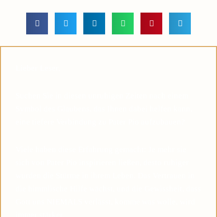
Lieber Leser,
Suchen Sie in diesen unruhigen Zeiten nach einem
Symbol des Glaubens, das Ihnen dabei helfen kann,
eine tiefere Verbindung zu Pater Pio aufzubauen?
Viele haben diese Erfahrung gemacht: Je mehr sie
sich von Pater Pio inspirieren ließen, desto ruhiger
wurden die Stürme in ihrem Leben. Das Vertrauen in
die himmlische Hilfe wächst, und die Gewissheit, dass
Gott uns NIEMALS verlässt, komme was wolle, wird
immer stärker.