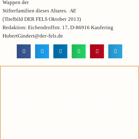
Wappen der
Stifterfamilien dieses Altares.
AE
(Titelbild DER FELS Oktober 2013)
Redaktion: Eichendroffstr. 17, D-86916 Kaufering
HubertGindert@der-fels.de
Lieber Leser,
Suchen Sie in diesen unruhigen Zeiten nach einem
Symbol des Glaubens, das Ihnen dabei helfen kann,
eine tiefere Verbindung zu Pater Pio aufzubauen?
Viele haben diese Erfahrung gemacht: Je mehr sie