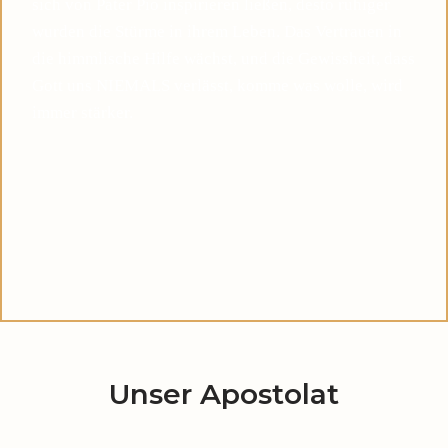
sich von Pater Pio inspirieren ließen, desto ruhiger
wurden die Stürme in ihrem Leben. Das Vertrauen in
die himmlische Hilfe wächst, und die Gewissheit, dass
Gott uns NIEMALS verlässt, komme was wolle, wird
immer stärker.
Unser Apostolat