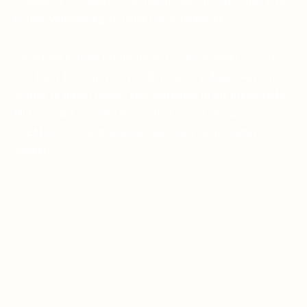
Symbol des Glaubens, das Ihnen dabei helfen kann, eine
tiefere Verbindung zu Pater Pio aufzubauen?
Viele haben diese Erfahrung gemacht: Je mehr sie sich
von Pater Pio inspirieren ließen, desto ruhiger wurden die
Stürme in ihrem Leben. Das Vertrauen in die himmlische
Hilfe wächst, und die Gewissheit, dass Gott uns
NIEMALS verlässt, komme was wolle, wird immer
stärker.