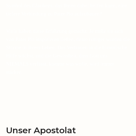
Symbol des Glaubens, das Ihnen dabei helfen kann, eine
tiefere Verbindung zu Pater Pio aufzubauen?
Viele haben diese Erfahrung gemacht: Je mehr sie sich
von Pater Pio inspirieren ließen, desto ruhiger wurden die
Stürme in ihrem Leben. Das Vertrauen in die himmlische
Hilfe wächst, und die Gewissheit, dass Gott uns
NIEMALS verlässt, komme was wolle, wird immer
stärker.
Unser Apostolat