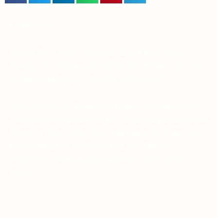
Lieber Leser,
Suchen Sie in diesen unruhigen Zeiten nach einem
Symbol des Glaubens, das Ihnen dabei helfen kann, eine
tiefere Verbindung zu Pater Pio aufzubauen?
Viele haben diese Erfahrung gemacht: Je mehr sie sich
von Pater Pio inspirieren ließen, desto ruhiger wurden die
Stürme in ihrem Leben. Das Vertrauen in die himmlische
Hilfe wächst, und die Gewissheit, dass Gott uns
NIEMALS verlässt, komme was wolle, wird immer
stärker.