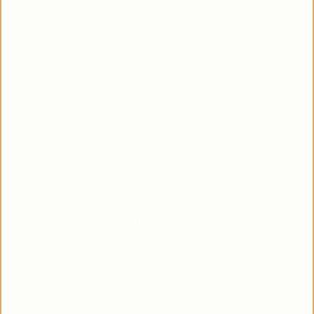
Lieber Leser,
Suchen Sie in diesen unruhigen Zeiten nach einem
Symbol des Glaubens, das Ihnen dabei helfen kann,
eine tiefere Verbindung zu Pater Pio aufzubauen?
Viele haben diese Erfahrung gemacht: Je mehr sie
sich von Pater Pio inspirieren ließen, desto ruhiger
wurden die Stürme in ihrem Leben. Das Vertrauen in
die himmlische Hilfe wächst, und die Gewissheit, dass
Gott uns NIEMALS verlässt, komme was wolle, wird
immer stärker.