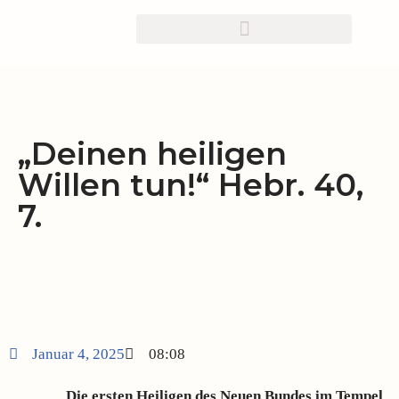
Zum
Inhalt
springen
„Deinen heiligen
Willen tun!“ Hebr. 40,
7.
Januar 4, 2025
08:08
Die ersten Heiligen des Neuen Bundes im Tempel