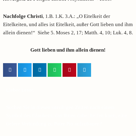
Nachfolge Christi
, 1.B. 1.K. 3.A.: „O Eitelkeit der
Eitelkeiten, und alles ist Eitelkeit, außer Gott lieben und ihm
allein dienen!“ Siehe 5. Moses 2, 17; Matth. 4, 10; Luk. 4, 8.
Gott lieben und ihm allein dienen!
Lieber Leser,
Suchen Sie in diesen unruhigen Zeiten nach einem
Symbol des Glaubens, das Ihnen dabei helfen kann, eine
tiefere Verbindung zu Pater Pio aufzubauen?