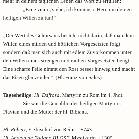
mehr in deinem täglichen Leben das Wort zu erfüllen:
„Ecce venio, siehe, ich komme, o Herr, um deinen
heiligen Willen zu tun!“
„Der Wert des Gehorsams besteht nicht darin, daß man dem
Willen eines milden und höflichen Vorgesetzten folgt,
sondern daß man sich auch mit edlem Zuvorkommen unter
den Willen eines strengen und rauhen Vorgesetzten beugt.
Eine scharfe Feile nimmt den Rost besser hinweg und macht
das Eisen glänzender.“ (Hl. Franz von Sales)
Tagesheilige
:
Hl. Dafrosa
, Martyrin zu Rom im 4. Jhdt.
Sie war die Gemahlin des heiligen Martyrers
Flavian und die Mutter der hl. Bibiana.
Hl. Robert
, Erzbischof von Reims +743.
Hl. Angela de Foligno III.OSF
. Mystikerin +1309.