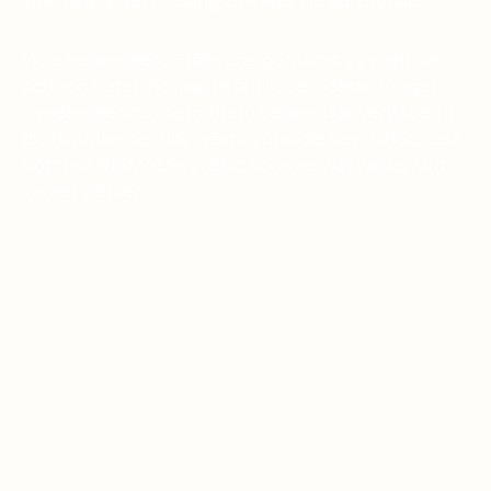
eine tiefere Verbindung zu Pater Pio aufzubauen?
Viele haben diese Erfahrung gemacht: Je mehr sie
sich von Pater Pio inspirieren ließen, desto ruhiger
wurden die Stürme in ihrem Leben. Das Vertrauen in
die himmlische Hilfe wächst, und die Gewissheit, dass
Gott uns NIEMALS verlässt, komme was wolle, wird
immer stärker.