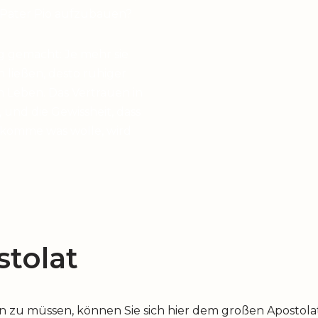
 Pater Pio aufzubauen?
g gemacht: Je mehr sie
en ließen, desto ruhiger
 Leben. Das Vertrauen in
 und die Gewissheit, dass
 komme was wolle, wird
tolat
u müssen, können Sie sich hier dem großen Apostolat 