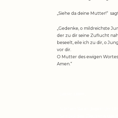
„Siehe da deine Mutter!“ sag
„Gedenke, o mildreichste Jun
der zu dir seine Zuflucht na
beseelt, eile ich zu dir, o 
vor dir.
O Mutter des ewigen Wortes
Amen.“
Lieber Leser,
Suchen Sie in diesen unru
Symbol des Glaubens, das I