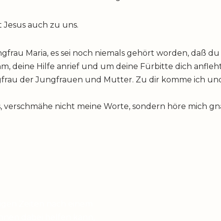
t Jesus auch zu uns.
gfrau Maria, es sei noch niemals gehört worden, daß du
hm, deine Hilfe anrief und um deine Fürbitte dich anfle
Jungfrau der Jungfrauen und Mutter. Zu dir komme ich u
, verschmähe nicht meine Worte, sondern höre mich gn
higen Zeiten nach einem
hnen dabei helfen kann,