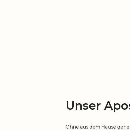
eine tiefere Verbindung zu
Viele haben diese Erfahrun
sich von Pater Pio inspirier
wurden die Stürme in ihrem
die himmlische Hilfe wächst,
Gott uns NIEMALS verlässt,
immer stärker.
Unser Apos
Ohne aus dem Hause gehen z