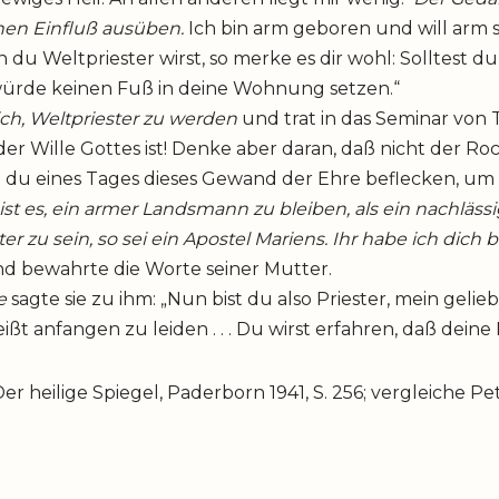
nen Einfluß ausüben.
Ich bin arm geboren und will arm s
 du Weltpriester wirst, so merke es dir wohl: Solltest d
würde keinen Fuß in deine Wohnung setzen.“
ch, Weltpriester zu werden
und trat in das Seminar von 
der Wille Gottes ist! Denke aber daran, daß nicht der Ro
 du eines Tages dieses Gewand der Ehre beflecken, um G
t es, ein armer Landsmann zu bleiben, als ein nachlässige
er zu sein, so sei ein Apostel Mariens. Ihr habe ich dich 
d bewahrte die Worte seiner Mutter.
he
sagte sie zu ihm: „Nun bist du also Priester, mein geli
eißt anfangen zu leiden . . . Du wirst erfahren, daß deine
er heilige Spiegel, Paderborn 1941, S. 256; vergleiche P