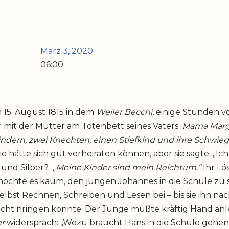
März 3, 2020
06:00
15. August 1815 in dem
Weiler Becchi,
einige Stunden v
r mit der Mutter am Totenbett seines Vaters.
Mama Marg
Kindern, zwei Knechten, einen Stiefkind und ihre Schwie
 hätte sich gut verheiraten können, aber sie sagte: „Ic
d und Silber?
„Meine Kinder sind mein Reichtum.“
Ihr Lö
ochte es kaum, den jungen Johannes in die Schule zu 
 selbst Rechnen, Schreiben und Lesen bei – bis sie ihn n
icht nringen konnte. Der Junge mußte kräftig Hand anle
er
widersprach: „Wozu braucht Hans in die Schule gehen?