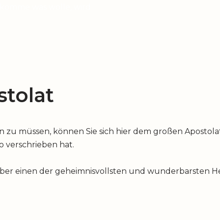
 komme was wolle, wird
tolat
u müssen, können Sie sich hier dem großen Apostolat 
io verschrieben hat.
über einen der geheimnisvollsten und wunderbarsten Hei