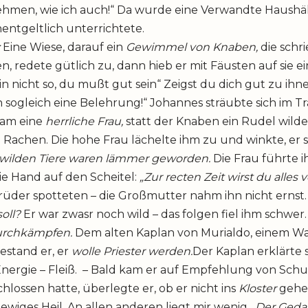
ehmen, wie ich auch!“ Da wurde eine Verwandte Haushäl
ntgeltlich unterrichtete.
:
Eine Wiese, darauf ein
Gewimmel von Knaben,
die schri
, redete gütlich zu, dann hieb er mit Fäusten auf sie ei
in nicht so, du mußt gut sein“ Zeigst du dich gut zu ihnen
 sogleich eine Belehrung!“ Johannes sträubte sich im 
kam eine
herrliche Frau,
statt der Knaben ein Rudel wilder
achen. Die hohe Frau lächelte ihm zu und winkte, er so
wilden Tiere waren lämmer geworden.
Die Frau führte i
die Hand auf den Scheitel:
„Zur recten Zeit wirst du alles 
rüder spotteten – die Großmutter nahm ihn nicht ernst.
soll?
Er war zwasr noch wild – das folgen fiel ihm schwer. 
durchkämpfen.
Dem alten Kaplan von Murialdo, einem Wall
estand er, er
wolle Priester werden.
Der Kaplan erklärte s
Energie – Fleiß. – Bald kam er auf Empfehlung von Schu
lossen hatte, überlegte er, ob er nicht ins
Kloster
gehe
in ewiges Heil. An allen anderen liegt mir wenig.
Der Gedan