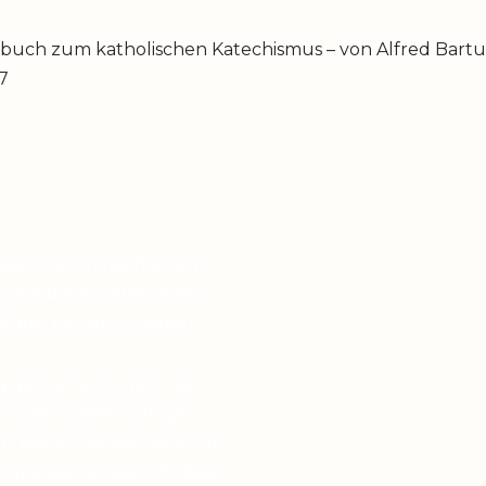
dbuch zum katholischen Katechismus – von Alfred Bart
87
higen Zeiten nach einem
hnen dabei helfen kann,
 Pater Pio aufzubauen?
g gemacht: Je mehr sie
en ließen, desto ruhiger
 Leben. Das Vertrauen in
 und die Gewissheit, dass