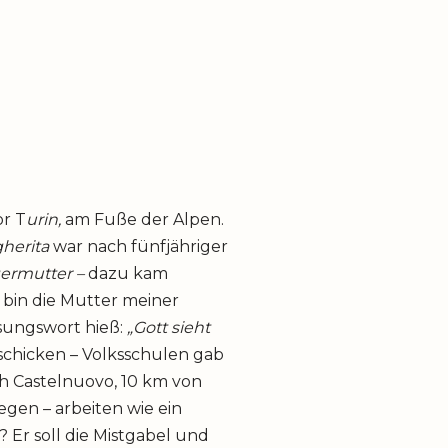
or T
urin,
am Fuße der Alpen.
herita
war nach fünfjähriger
germutter –
dazu kam
h
bin die Mutter meiner
sungswort hieß:
„Gott sieht
schicken – Volksschulen gab
ach Castelnuovo, 10 km von
gen – arbeiten wie ein
 Er soll die Mistgabel und