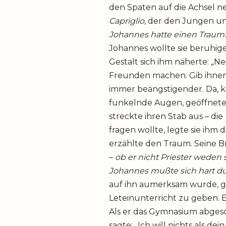
den Spaten auf die Achsel n
Capriglio,
der den Jungen une
Johannes hatte einen Traum
Johannes wollte sie beruhigen
Gestalt sich ihm näherte: „Ne
Freunden machen. Gib ihnen
immer beängstigender. Da, 
funkelnde Augen, geöffnete R
streckte ihren Stab aus – die
fragen wollte, legte sie ihm 
erzählte den Traum. Seine B
–
ob er nicht Priester weden 
Johannes mußte sich hart 
auf ihn aumerksam wurde, g
Leteinunterricht zu geben. 
Als er das Gymnasium abgesch
sagte: „Ich will nichts als de