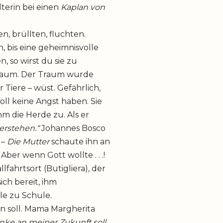
terin bei einen
Kaplan von
en, brüllten, fluchten.
n, bis eine geheimnisvolle
, so wirst du sie zu
Traum. Der Traum wurde
 Tiere – wüst. Gefährlich,
ll keine Angst haben. Sie
hm die Herde zu. Als er
verstehen.“
Johannes Bosco
 –
Die Mutter
schaute ihn an
Aber wenn Gott wollte . . .!
fahrtsort (Butigliera), der
ich bereit, ihm
le zu Schule.
n soll. Mama Margherita
ke an meiner Zukunft soll