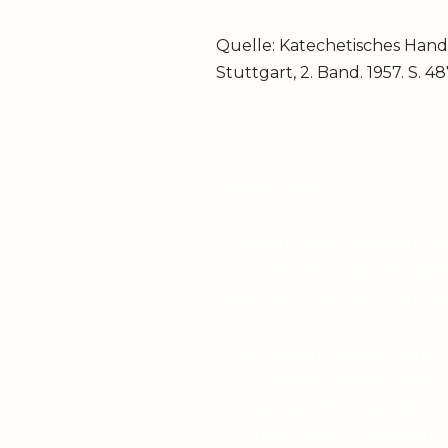
Quelle: Katechetisches Han
Stuttgart, 2. Band. 1957. S. 4
Lieber Leser,
Suchen Sie in diesen unru
Symbol des Glaubens, das I
eine tiefere Verbindung zu
Viele haben diese Erfahrun
sich von Pater Pio inspirier
wurden die Stürme in ihrem
die himmlische Hilfe wächst,