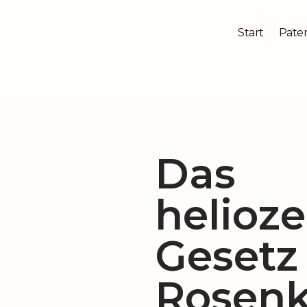
Start
Pater
Zum
Inhalt
springen
Das
helioze
Gesetz
Rosenk