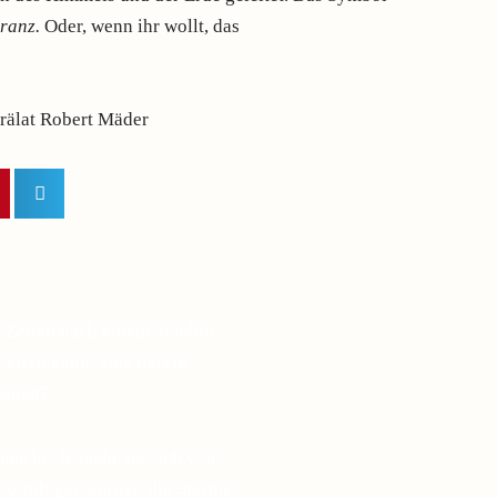
ranz.
Oder, wenn ihr wollt, das
Prälat Robert Mäder
n Zeiten nach einem Symbol
elfen kann, eine tiefere
bauen?
macht: Je mehr sie sich von
esto ruhiger wurden die Stürme