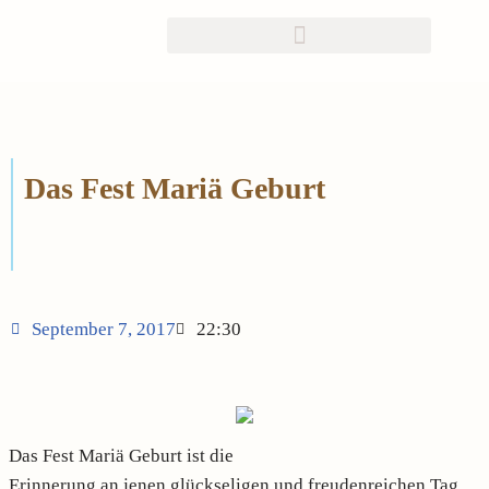
Zum
Inhalt
springen
Das Fest Mariä Geburt
September 7, 2017
22:30
Das Fest Mariä Geburt ist die
Erinnerung an jenen glückseligen und freudenreichen Tag,