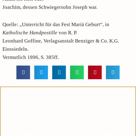
Joachim, dessen Schwiegersohn Joseph war.
Quelle: „Unterricht für das Fest Mariä Geburt“, in
Katholische Handpostille
von R. P.
Leonhard Goffine, Verlagsanstalt Benziger & Co. K.G.
Einssiedeln.
Vermutlich 1896, S. 385ff.
Lieber Leser,
Suchen Sie in diesen unruhigen Zeiten nach einem
Symbol des Glaubens, das Ihnen dabei helfen kann,
eine tiefere Verbindung zu Pater Pio aufzubauen?