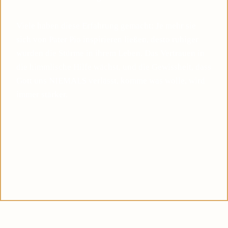
Viele haben diese Erfahrung gemacht: Je mehr sie
sich von Pater Pio inspirieren ließen, desto ruhiger
wurden die Stürme in ihrem Leben. Das Vertrauen in
die himmlische Hilfe wächst, und die Gewissheit, dass
Gott uns NIEMALS verlässt, komme was wolle, wird
immer stärker.