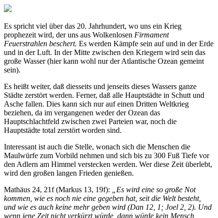
Es spricht viel über das 20. Jahrhundert, wo uns ein Krieg
prophezeit wird, der uns aus Wolkenlosen
Firmament
Feuerstrahlen beschert.
Es werden Kämpfe sein auf und in der Erde
und in der Luft. In der Mitte zwischen den Kriegern wird sein das
große Wasser (hier kann wohl nur der Atlantische Ozean gemeint
sein).
Es heißt weiter, daß diesseits und jenseits dieses Wassers ganze
Städte zerstört werden. Ferner, daß alle Hauptstädte in Schutt und
Asche fallen. Dies kann sich nur auf einen Dritten Weltkrieg
beziehen, da im vergangenen weder der Ozean das
Hauptschlachtfeld zwischen zwei Parteien war, noch die
Hauptstädte total zerstört worden sind.
Interessant ist auch die Stelle, wonach sich die Menschen die
Maulwürfe zum Vorbild nehmen und sich bis zu 300 Fuß Tiefe vor
den Adlern am Himmel verstecken werden. Wer diese Zeit überlebt,
wird den großen langen Frieden genießen.
Mathäus 24, 21f (Markus 13, 19f):
„Es wird eine so große Not
kommen, wie es noch nie eine gegeben hat, seit die Welt besteht,
und wie es auch keine mehr geben wird (Dan 12, 1; Joel 2, 2). Und
wenn jene Zeit nicht verkürzt würde, dann würde kein Mensch