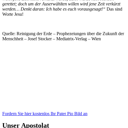
gerettet; doch um der Auserwählten willen wird jene Zeit verkürzt
werden… Denkt daran: Ich habe es euch vorausgesagt!“
Das sind
Worte Jesu!
Quelle: Reinigung der Erde – Prophezeiungen über die Zukunft der
Menschheit – Josef Stocker – Mediatrix-Verlag – Wien
Lieber Leser,
Suchen Sie in diesen unruhigen Zeiten nach einem Symbol des
Glaubens, das Ihnen dabei helfen kann, eine tiefere Verbindung zu
Pater Pio aufzubauen?
Viele haben diese Erfahrung gemacht: Je mehr sie sich von Pater Pio
inspirieren ließen, desto ruhiger wurden die Stürme in ihrem Leben.
Das Vertrauen in die himmlische Hilfe wächst, und die Gewissheit,
dass Gott uns NIEMALS verlässt, komme was wolle, wird immer
stärker.
Fordern Sie hier kostenlos Ihr Pater Pio Bild an
Unser Apostolat