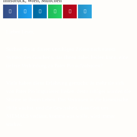
Innsbruck, Wien, München
Lieber Leser,
Suchen Sie in diesen unruhigen Zeiten nach einem
Symbol des Glaubens, das Ihnen dabei helfen kann, eine
tiefere Verbindung zu Pater Pio aufzubauen?
Viele haben diese Erfahrung gemacht: Je mehr sie sich
von Pater Pio inspirieren ließen, desto ruhiger wurden die
Stürme in ihrem Leben. Das Vertrauen in die himmlische
Hilfe wächst, und die Gewissheit, dass Gott uns
NIEMALS verlässt, komme was wolle, wird immer
stärker.