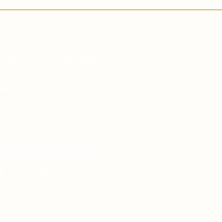
gen Zeiten nach einem Symbol
 helfen kann, eine tiefere
zubauen?
gemacht: Je mehr sie sich von
desto ruhiger wurden die
ertrauen in die himmlische
sheit, dass Gott uns NIEMALS
ird immer stärker.