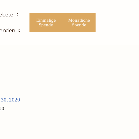
ebete
Einmalige
Monatliche
Spende
Spende
enden
i 30, 2020
00