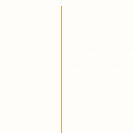
Lieber Leser,
Suchen Sie in diesen unruhi
des Glaubens, das Ihnen dabei
Verbindung zu Pater Pio auf
Viele haben diese Erfahrung 
Pater Pio inspirieren ließen, 
Stürme in ihrem Leben. Das V
Hilfe wächst, und die Gewis
verlässt, komme was wolle, w