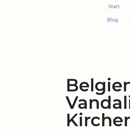
Start
Zum
Blog
Inhalt
springen
Belgien
Vandal
Kirche