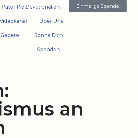
Einmalige Spende
Pater Pio Devotionalien
Videokanal
Über Uns
Gebete
Sonne Dich
Spenden
:
ismus an
n