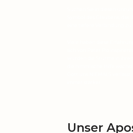
Suchen Sie in diesen unru
Symbol des Glaubens, das I
eine tiefere Verbindung zu
Viele haben diese Erfahrun
sich von Pater Pio inspirier
wurden die Stürme in ihrem
die himmlische Hilfe wächst,
Gott uns NIEMALS verlässt,
immer stärker.
Unser Apos