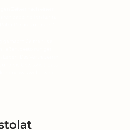
higen Zeiten nach einem
hnen dabei helfen kann,
 Pater Pio aufzubauen?
g gemacht: Je mehr sie
en ließen, desto ruhiger
 Leben. Das Vertrauen in
 und die Gewissheit, dass
 komme was wolle, wird
tolat