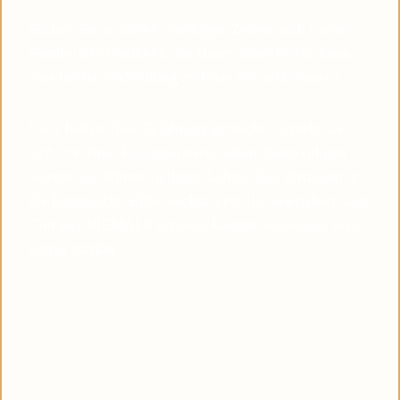
Suchen Sie in diesen unruhigen Zeiten nach einem
Symbol des Glaubens, das Ihnen dabei helfen kann,
eine tiefere Verbindung zu Pater Pio aufzubauen?
Viele haben diese Erfahrung gemacht: Je mehr sie
sich von Pater Pio inspirieren ließen, desto ruhiger
wurden die Stürme in ihrem Leben. Das Vertrauen in
die himmlische Hilfe wächst, und die Gewissheit, dass
Gott uns NIEMALS verlässt, komme was wolle, wird
immer stärker.