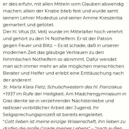
er dies erfuhr, mit allen Mitteln vom Glauben abwendig
machen; allein der Knabe blieb fest und wurde samt
seinem Lehrer Modestus und seiner Amme Kreszentia
gemartert und getötet.
Der hl. Vitus (St. Veit) wurde im Mittelalter hoch verehrt
und gehört zu den 14 Not­hel­fern. Er ist der Patron
gegen Feuer und Blitz. – Es ist schade, daß in unserer
modernen Zeit das gläubige Vertrauen zu den
himmlischen Nothelfern so abnimmt. Dafür wendet
man sich immer mehr an alle möglichen menschlichen
Berater und Helfer und erlebt eine Enttäu­schung nach
der anderen!
Sr. Maria Klara Fietz, Schulschwestern des hl. Franziskus
+1937 im Rufe der Heiligkeit. Am Mädchengymnasium in
Graz diente sie in verzehrender Nächstenliebe und
rastloser vorbildlicher Arbeit der Jugend. Ihr
Seligsprechungsprozeß ist bereits eingeleitet.
“
Gott lieben ist meine einzige Wissenschaft, ihn lieben zu
dürfen die große Gnade meines Lebens” – “nach außen