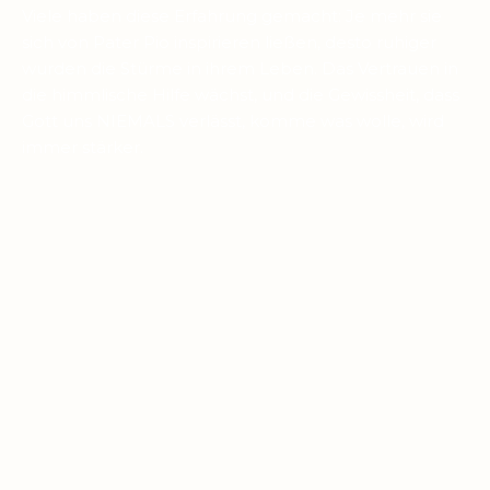
Viele haben diese Erfahrung gemacht: Je mehr sie
sich von Pater Pio inspirieren ließen, desto ruhiger
wurden die Stürme in ihrem Leben. Das Vertrauen in
die himmlische Hilfe wächst, und die Gewissheit, dass
Gott uns NIEMALS verlässt, komme was wolle, wird
immer stärker.