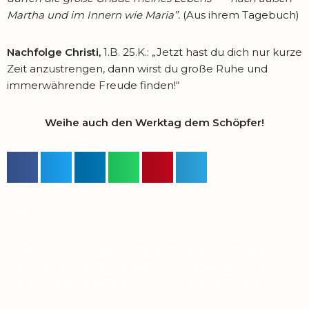
Martha und im Innern wie Maria”.
(Aus ihrem Tagebuch)
Nachfolge Christi,
1.B. 25.K.: „Jetzt hast du dich nur kurze
Zeit anzustrengen, dann wirst du große Ruhe und
immerwährende Freude finden!“
Weihe auch den Werktag dem Schöpfer!
Lieber Leser,
Suchen Sie in diesen unruhigen Zeiten nach einem
Symbol des Glaubens, das Ihnen dabei helfen kann,
eine tiefere Verbindung zu Pater Pio aufzubauen?