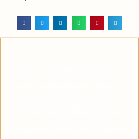
Lieber Leser,
Suchen Sie in diesen unruhigen Zeiten nach einem
Symbol des Glaubens, das Ihnen dabei helfen kann,
eine tiefere Verbindung zu Pater Pio aufzubauen?
Viele haben diese Erfahrung gemacht: Je mehr sie
sich von Pater Pio inspirieren ließen, desto ruhiger
wurden die Stürme in ihrem Leben. Das Vertrauen in
die himmlische Hilfe wächst, und die Gewissheit, dass
Gott uns NIEMALS verlässt, komme was wolle, wird