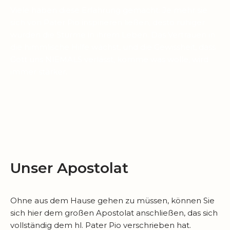
Viele haben diese Erfahrung gemacht: Je mehr sie
sich von Pater Pio inspirieren ließen, desto ruhiger
wurden die Stürme in ihrem Leben. Das Vertrauen in
die himmlische Hilfe wächst, und die Gewissheit, dass
Gott uns NIEMALS verlässt, komme was wolle, wird
immer stärker.
Unser Apostolat
Ohne aus dem Hause gehen zu müssen, können Sie
sich hier dem großen Apostolat anschließen, das sich
vollständig dem hl. Pater Pio verschrieben hat.