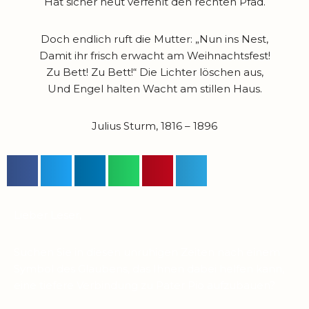
Hat sicher heut verfehlt den rechten Pfad.
Doch endlich ruft die Mutter: „Nun ins Nest,
Damit ihr frisch erwacht am Weihnachtsfest!
Zu Bett! Zu Bett!“ Die Lichter löschen aus,
Und Engel halten Wacht am stillen Haus.
Julius Sturm, 1816 – 1896
Lieber Leser,
Suchen Sie in diesen unruhigen Zeiten nach einem
Symbol des Glaubens, das Ihnen dabei helfen kann,
eine tiefere Verbindung zu Pater Pio aufzubauen?