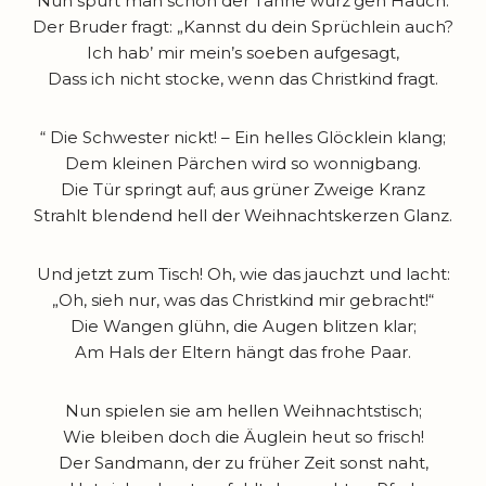
Nun spürt man schon der Tanne würz’gen Hauch.
Der Bruder fragt: „Kannst du dein Sprüchlein auch?
Ich hab’ mir mein’s soeben aufgesagt,
Dass ich nicht stocke, wenn das Christkind fragt.
“ Die Schwester nickt! – Ein helles Glöcklein klang;
Dem kleinen Pärchen wird so wonnigbang.
Die Tür springt auf; aus grüner Zweige Kranz
Strahlt blendend hell der Weihnachtskerzen Glanz.
Und jetzt zum Tisch! Oh, wie das jauchzt und lacht:
„Oh, sieh nur, was das Christkind mir gebracht!“
Die Wangen glühn, die Augen blitzen klar;
Am Hals der Eltern hängt das frohe Paar.
Nun spielen sie am hellen Weihnachtstisch;
Wie bleiben doch die Äuglein heut so frisch!
Der Sandmann, der zu früher Zeit sonst naht,