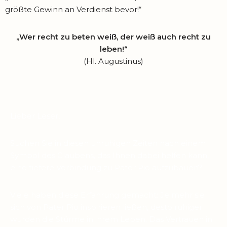
größte Gewinn an Verdienst bevor!“
„Wer recht zu beten weiß, der weiß auch recht zu
leben!“
(Hl. Augustinus)
Lieber Leser,
Suchen Sie in diesen unruhigen Zeiten nach einem
Symbol des Glaubens, das Ihnen dabei helfen kann,
eine tiefere Verbindung zu Pater Pio aufzubauen?
Viele haben diese Erfahrung gemacht: Je mehr sie
sich von Pater Pio inspirieren ließen, desto ruhiger
wurden die Stürme in ihrem Leben. Das Vertrauen in