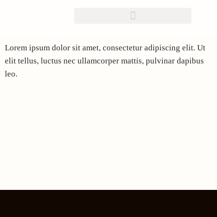
Zum
Inhalt
Lorem ipsum dolor sit amet, consectetur adipiscing elit. Ut
springen
elit tellus, luctus nec ullamcorper mattis, pulvinar dapibus
leo.