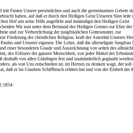
 mit Fasten Unsere persönlichen und auch die gemeinsamen Gebete d
bracht haben, auf daß er durch den Heiligen Geist Unseren Sinn leite
hen Hof um seine Hilfe angefleht und inständigst den Heiligen Geist
cheiden Wir nun unter dem Beistand des Heiligen Geistes zur Ehre der
uhme und zur Verherrlichung der jungfräulichen Gottesmutter, zur
r Förderung der christlichen Religion, kraft der Autorität Unseres He
d Paulus und Unserer eigenen: Die Lehre, daß die allerseligste Jungfrau
und einer besonderen Gnade und Auszeichnung von seiten des allmäch
risti, des Erlösers der ganzen Menschheit, von jeder Makel der Erbsünd
uß deshalb von allen Gläubigen fest und unabänderlich geglaubt werden
ders, als von Uns entschieden ist, im Herzen zu denken wagt, der soll
at, daß er im Glauben Schiffbruch erlitten hat und von der Einheit der 
2.1854:
s, das Ihnen dabei helfen kann, eine tiefere Verbindung zu Pater Pio
inspirieren ließen, desto ruhiger wurden die Stürme in ihrem Leben. Da
 Gott uns NIEMALS verlässt, komme was wolle, wird immer stärker.