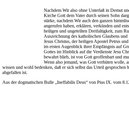
Nachdem Wir also ohne Unterlaß in Demut und
Kirche Gott dem Vater durch seinen Sohn darge
stärke, nachdem Wir auch den ganzen himmlisc
angerufen haben, erklären, verkünden und ents
heiligen und ungeteilten Dreifaltigkeit, zum R
Auszeichnung des katholischen Glaubens und zu
Jesus Christus, der heiligen Apostel Petrus un
im ersten Augenblick ihrer Empfängnis auf Gr
Gottes im Hinblick auf die Verdienste Jesu Ch
bewahrt blieb, ist von Gott geoffenbart und m
Wenn also jemand, was Gott verhüten wolle, an
wissen und wohI bedenken, daß er sich selbst das Urteil gesprochen h
abgefallen ist.
Aus der dogmatischen Bulle „Ineffabilis Deus“ von Pius IX. vom 8.1
Lieber Leser,
Suchen Sie in diesen unruhigen Zeiten nach einem Symbol des Glauben
aufzubauen?
Viele haben diese Erfahrung gemacht: Je mehr sie sich von Pater Pio 
Vertrauen in die himmlische Hilfe wächst, und die Gewissheit, dass