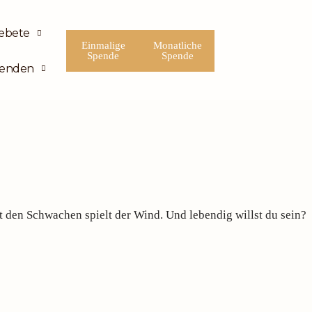
ebete
Einmalige
Monatliche
Spende
Spende
enden
den Schwachen spielt der Wind. Und lebendig willst du sein?