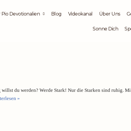
 Pio Devotionalien
Blog
Videokanal
Über Uns
G
Sonne Dich
Sp
lst du werden? Werde Stark! Nur die Starken sind ruhig. Mit 
terlesen »