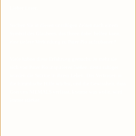
Lieber Leser,
Suchen Sie in diesen unruhigen Zeiten nach einem
Symbol des Glaubens, das Ihnen dabei helfen kann,
eine tiefere Verbindung zu Pater Pio aufzubauen?
Viele haben diese Erfahrung gemacht: Je mehr sie
sich von Pater Pio inspirieren ließen, desto ruhiger
wurden die Stürme in ihrem Leben. Das Vertrauen in
die himmlische Hilfe wächst, und die Gewissheit, dass
Gott uns NIEMALS verlässt, komme was wolle, wird
immer stärker.